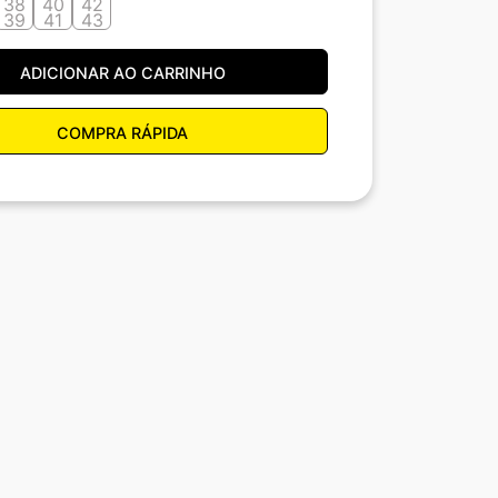
38
40
42
39
41
43
ADICIONAR AO CARRINHO
COMPRA RÁPIDA