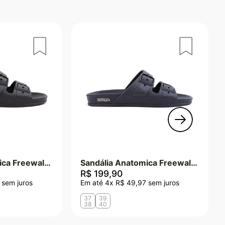
Sandália Anatomica Freewalk - Preto
Sandália Anatomica Freewalk - Marinho
R$
199
,
90
sem juros
Em até
4
x
R$
49
,
97
sem juros
37
39
38
40