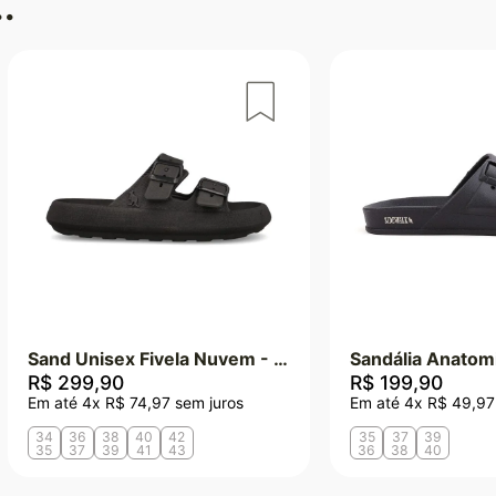
.
Sand Unisex Fivela Nuvem - Preto
R$
299
,
90
R$
199
,
90
Em até
4
x
R$
74
,
97
sem juros
Em até
4
x
R$
49
,
97
34
36
38
40
42
35
37
39
35
37
39
41
43
36
38
40