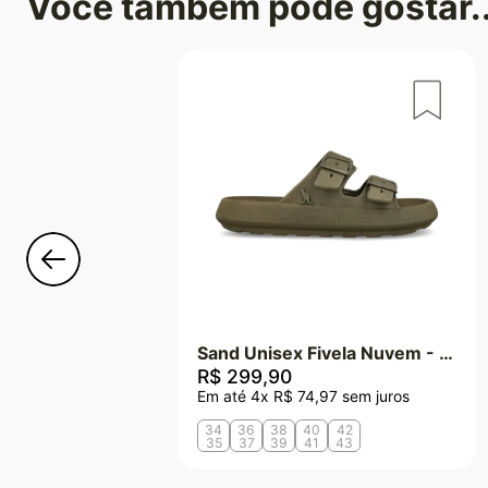
Você também pode gostar..
Sand Unisex Fivela Nuvem - Verde Militar
R$
299
,
90
Em até
4
x
R$
74
,
97
sem juros
34
36
38
40
42
35
37
39
41
43