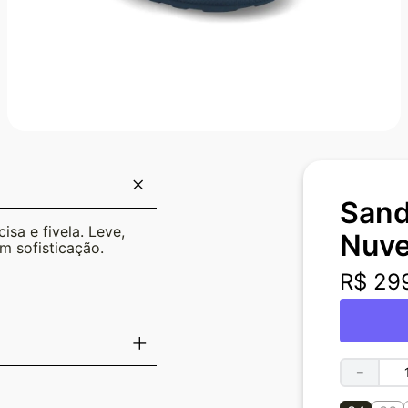
Sand
sa e fivela. Leve,
Nuve
m sofisticação.
R$
29
－