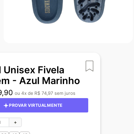
 Unisex Fivela
m - Azul Marinho
9
,
90
4
R$
74
,
97
PROVAR VIRTUALMENTE
＋