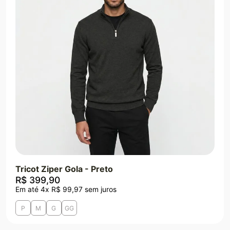
Tricot Ziper Gola - Preto
R$
399
,
90
Em até
4
x
R$
99
,
97
sem juros
P
M
G
GG