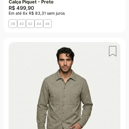
Calça Piquet - Preto
R$
499
,
90
Em até
6
x
R$
83
,
31
sem juros
38
40
42
44
46