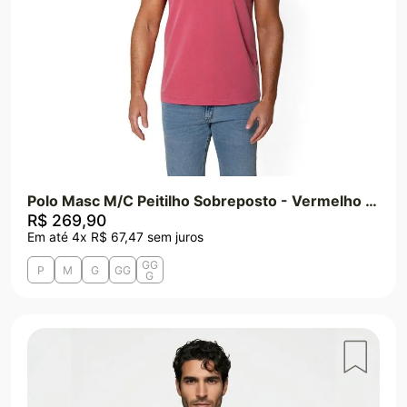
Polo Masc M/C Peitilho Sobreposto - Vermelho Queimado
R$
269
,
90
Em até
4
x
R$
67
,
47
sem juros
GG
P
M
G
GG
G