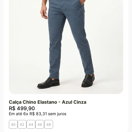
Calça Chino Elastano - Azul Cinza
R$
499
,
90
Em até
6
x
R$
83
,
31
sem juros
40
42
44
46
48