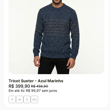
Tricot Sueter - Azul Marinho
R$
399
,
90
R$
459
,
90
Em até
4
x
R$
99
,
97
sem juros
P
M
G
GG