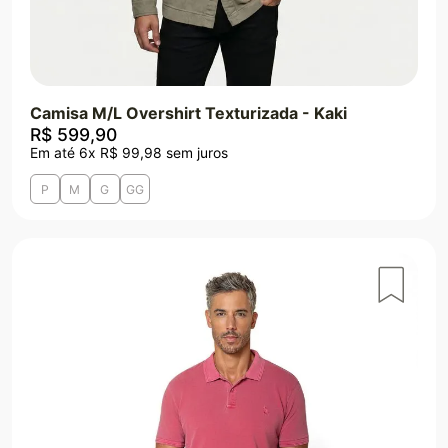
Camisa M/L Overshirt Texturizada - Kaki
R$
599
,
90
Em até
6
x
R$
99
,
98
sem juros
P
M
G
GG