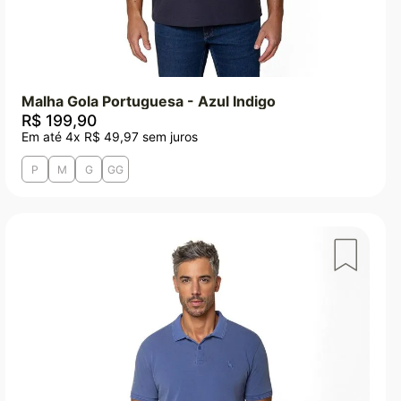
Malha Gola Portuguesa - Azul Indigo
R$
199
,
90
Em até
4
x
R$
49
,
97
sem juros
P
M
G
GG