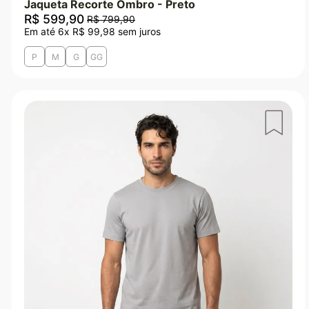
Jaqueta Recorte Ombro - Preto
R$
599
,
90
R$
799
,
90
Em até
6
x
R$
99
,
98
sem juros
P
M
G
GG