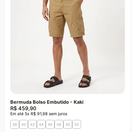
Bermuda Bolso Embutido - Kaki
R$
459
,
90
Em até
5
x
R$
91
,
98
sem juros
38
40
42
44
46
48
50
52