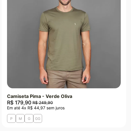
Camiseta Pima - Verde Oliva
R$
179
,
90
R$
249
,
90
Em até
4
x
R$
44
,
97
sem juros
P
M
G
GG