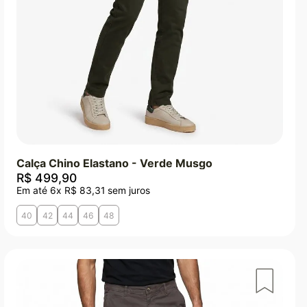
Calça Chino Elastano - Verde Musgo
R$
499
,
90
Em até
6
x
R$
83
,
31
sem juros
40
42
44
46
48