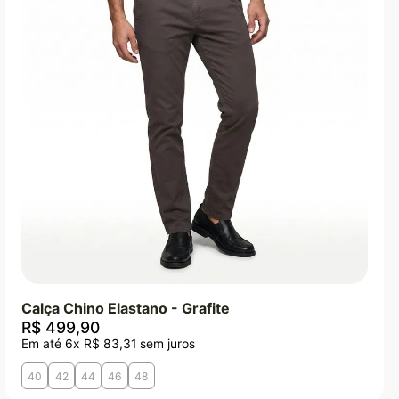
Calça Chino Elastano - Grafite
R$
499
,
90
Em até
6
x
R$
83
,
31
sem juros
40
42
44
46
48