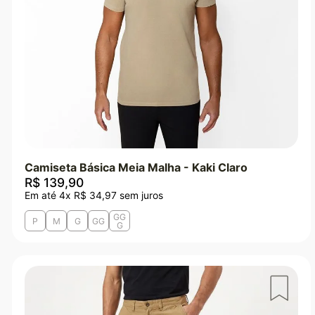
44
Vinho
46
VERDE MILITAR
Ver mais 8
Ver mais 41
Camiseta Básica Meia Malha - Kaki Claro
R$
139
,
90
Em até
4
x
R$
34
,
97
sem juros
GG
P
M
G
GG
G