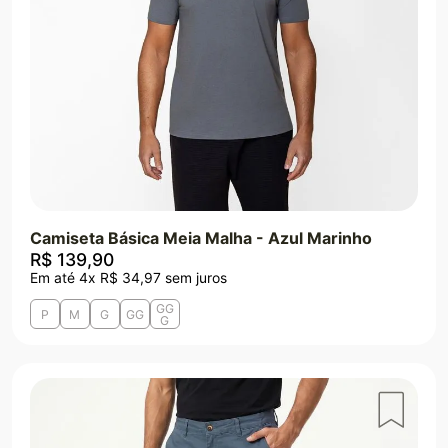
Camiseta Básica Meia Malha - Azul Marinho
R$
139
,
90
Em até
4
x
R$
34
,
97
sem juros
GG
P
M
G
GG
G