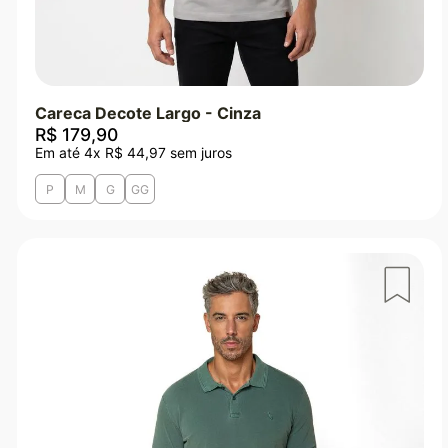
Careca Decote Largo - Cinza
R$
179
,
90
Em até
4
x
R$
44
,
97
sem juros
P
M
G
GG