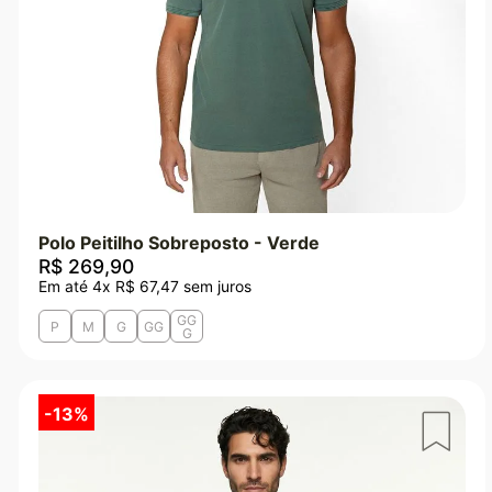
Polo Peitilho Sobreposto - Verde
R$
269
,
90
Em até
4
x
R$
67
,
47
sem juros
GG
P
M
G
GG
G
-
13%