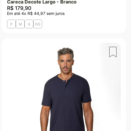
Careca Decote Largo - Branco
R$
179
,
90
Em até
4
x
R$
44
,
97
sem juros
P
M
G
GG