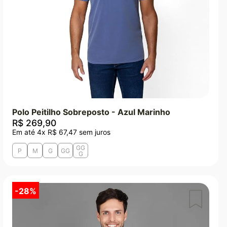
Polo Peitilho Sobreposto - Azul Marinho
R$
269
,
90
Em até
4
x
R$
67
,
47
sem juros
GG
P
M
G
GG
G
-
28%