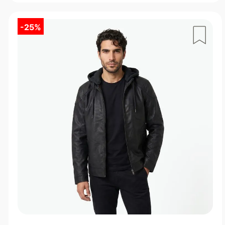
-
25%