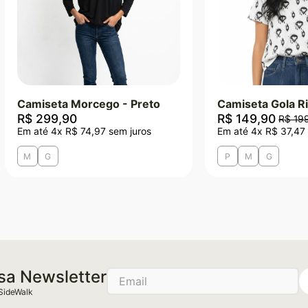
Camiseta Morcego - Preto
Camiseta Gola Ri
R$
299
,
90
R$
149
,
90
R$
19
Em até
4
x
R$
74
,
97
sem juros
Em até
4
x
R$
37
,
47
M
G
P
M
G
sa Newsletter
SideWalk