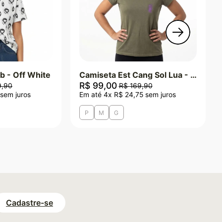
b - Off White
Camiseta Est Cang Sol Lua - Verde Militar
R$
99
,
00
9
,
90
R$
169
,
90
sem juros
Em até
4
x
R$
24
,
75
sem juros
P
M
G
Cadastre-se