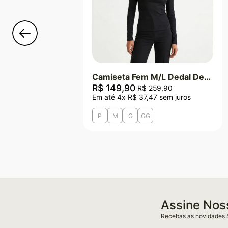
Camiseta Fem M/L Dedal Dect. Quadrado - Preto
R$
149
,
90
R$
259
,
90
Em até
4
x
R$
37
,
47
sem juros
P
M
G
GG
Assine Nos
Recebas as novidades 