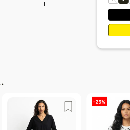
.
-
25%