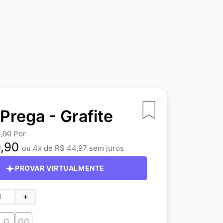
 Prega - Grafite
9
,
90
9
,
90
4
R$
44
,
97
PROVAR VIRTUALMENTE
＋
G
GG