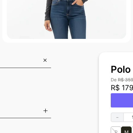
Polo
R$
35
R$
17
－
P
M