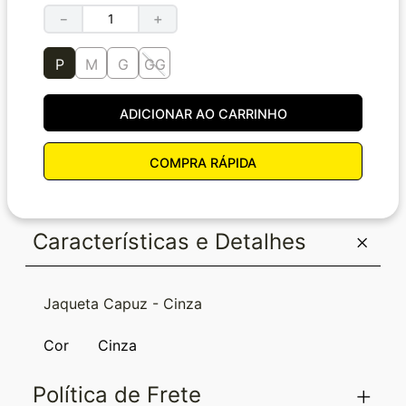
－
＋
P
M
G
GG
ADICIONAR AO CARRINHO
COMPRA RÁPIDA
Características e Detalhes
Jaqueta Capuz - Cinza
Cor
Cinza
Política de Frete