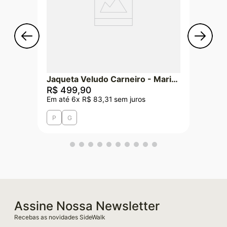
Jaqueta Veludo Carneiro - Marinho
R$
499
,
90
Em até
6
x
R$
83
,
31
sem juros
P
G
Assine Nossa Newsletter
Recebas as novidades SideWalk