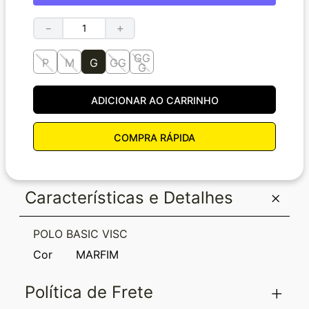
－
＋
GG
P
M
G
GG
G
ADICIONAR AO CARRINHO
COMPRA RÁPIDA
Características e Detalhes
POLO BASIC VISC
Cor
MARFIM
Política de Frete