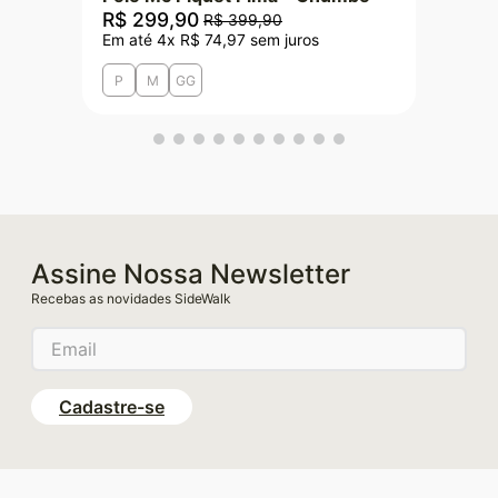
R$
299
,
90
R$
399
,
90
Em até
4
x
R$
74
,
97
sem juros
P
M
GG
Assine Nossa Newsletter
Recebas as novidades SideWalk
Cadastre-se