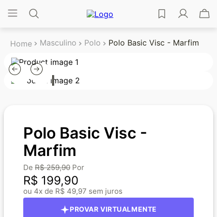
Masculino
Polo
Polo Basic Visc - Marfim
Polo Basic Visc -
Marfim
R$
259
,
90
R$
199
,
90
4
R$
49
,
97
PROVAR VIRTUALMENTE