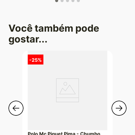
Você também pode
gostar...
-
25%
Polo Mc Piquet Pima - Chumbo